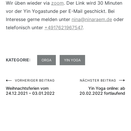
Wir üben wieder via
zoom
. Der Link wird 30 Minuten
vor der Yin Yogastunde per E-Mail geschickt. Bei
Interesse gerne melden unter
nina@ninaraem.de
oder
telefonisch unter
+4917621967547
.
KATEGORIE:
ORGA
YIN YOGA
VORHERIGER BEITRAG
NÄCHSTER BEITRAG
Beitrags-
Weihnachtsferien vom
Yin Yoga online: ab
Navigation
24.12.2021 – 03.01.2022
20.02.2022 fortlaufend