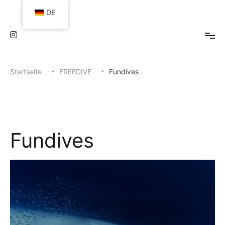
Zum
DE
Inhalt
springen
Startseite
FREEDIVE
Fundives
Fundives