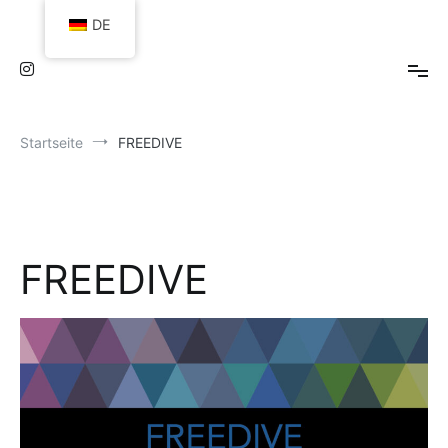
Zum
DE
Inhalt
springen
Startseite
FREEDIVE
FREEDIVE